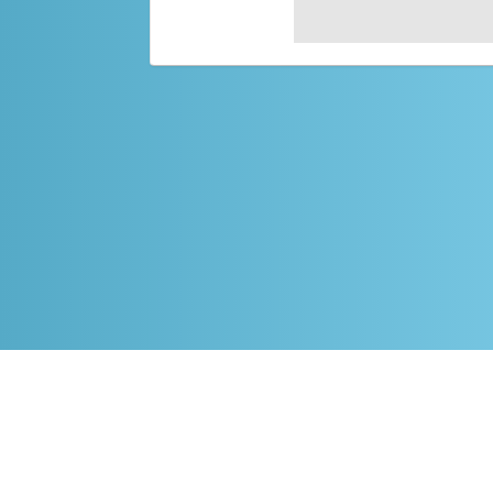
Популярные направления, которые
интересны другим пользователям:
Лос-Анджелес - Гонолулу