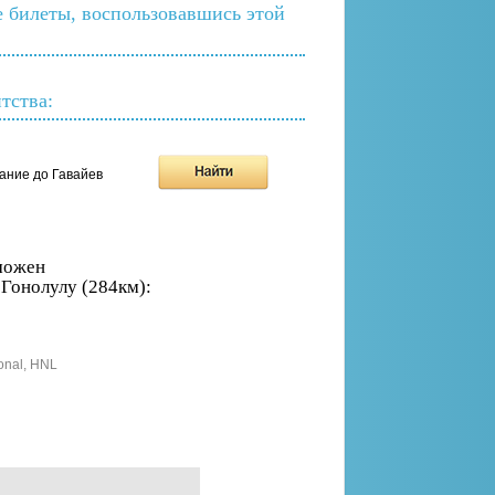
е билеты, воспользовавшись этой
тства:
ание до Гавайев
можен
 Гонолулу (284км):
ional, HNL