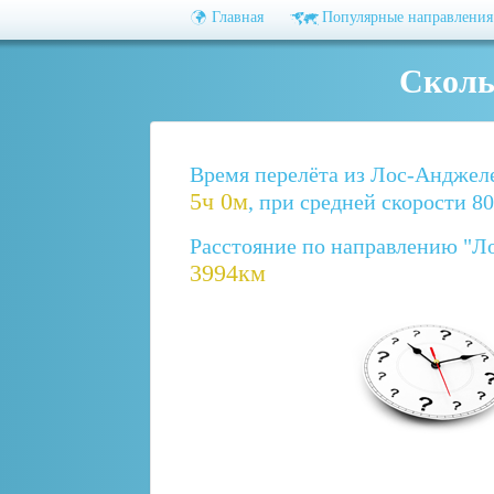
Главная
Популярные направления
Сколь
Время перелёта из Лос-Анджеле
5ч 0м
, при средней скорости 8
Расстояние по направлению "Л
3994км