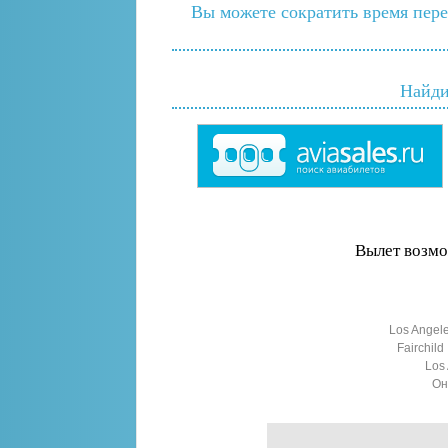
Вы можете сократить время пере
Найди
Вылет возмо
Los Angele
Fairchild
Los
Он